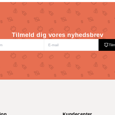
Tilmeld dig vores nyhedsbrev
Til
ion
Kundecenter