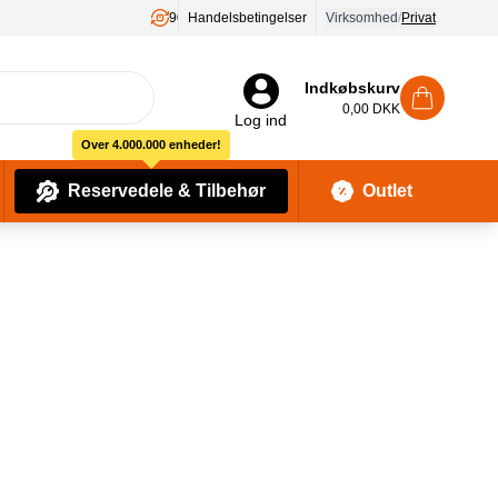
Handelsbetingelser
Virksomhed
/
Privat
Indkøbskurv
0,00 DKK
Log ind
Over 4.000.000 enheder!
Reservedele & Tilbehør
Outlet
Baby Pleje & Sikkerhedsudstyr
Kropssæber & showergels