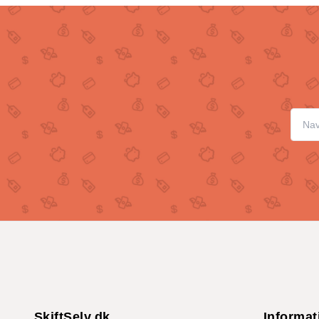
SkiftSelv.dk
Informat