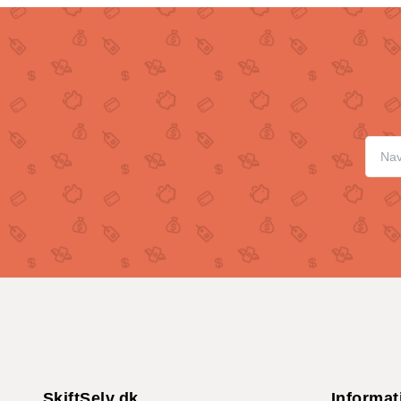
SkiftSelv.dk
Informat