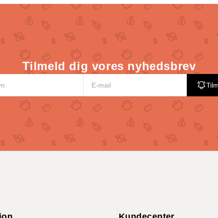
Tilmeld dig vores nyhedsbrev
Til
ion
Kundecenter