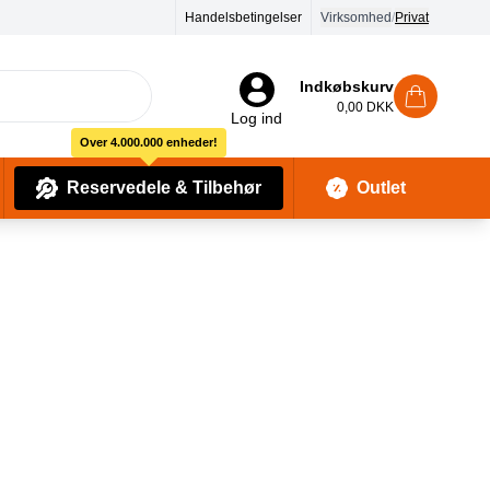
Handelsbetingelser
Virksomhed
/
Privat
Indkøbskurv
0,00 DKK
Log ind
Over 4.000.000 enheder!
Reservedele & Tilbehør
Outlet
Baby Pleje & Sikkerhedsudstyr
Kropssæber & showergels