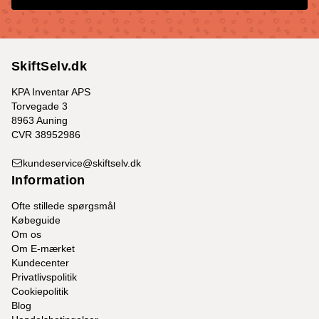
SkiftSelv.dk
KPA Inventar APS
Torvegade 3
8963 Auning
CVR 38952986
kundeservice@skiftselv.dk
Information
Ofte stillede spørgsmål
Købeguide
Om os
Om E-mærket
Kundecenter
Privatlivspolitik
Cookiepolitik
Blog