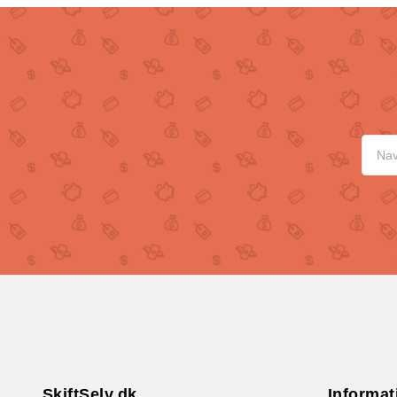
SkiftSelv.dk
Informat