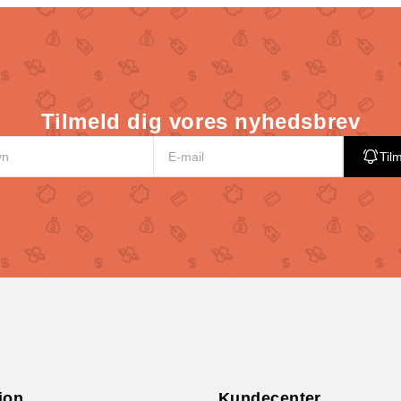
Tilmeld dig vores nyhedsbrev
Til
ion
Kundecenter