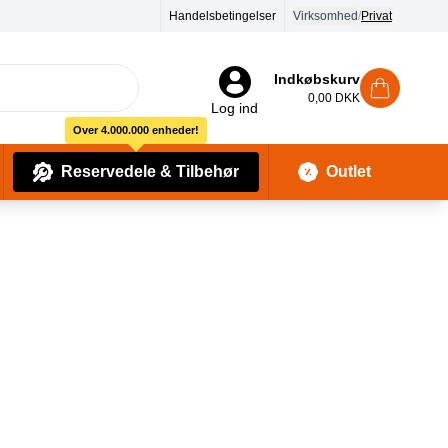
90 dages returret
Handelsbetingelser
Virksomhed
/
Privat
Indkøbskurv
0,00 DKK
Log ind
Over 4.000.000 enheder!
Reservedele & Tilbehør
Outlet
Baby Pleje & Sikkerhedsudstyr
Kropssæber & showergels