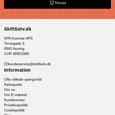
Tilmeld
SkiftSelv.dk
KPA Inventar APS
Torvegade 3
8963 Auning
CVR 38952986
kundeservice@skiftselv.dk
Information
Ofte stillede spørgsmål
Købeguide
Om os
Om E-mærket
Kundecenter
Privatlivspolitik
Cookiepolitik