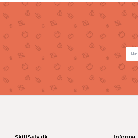
SkiftSelv.dk
Informat