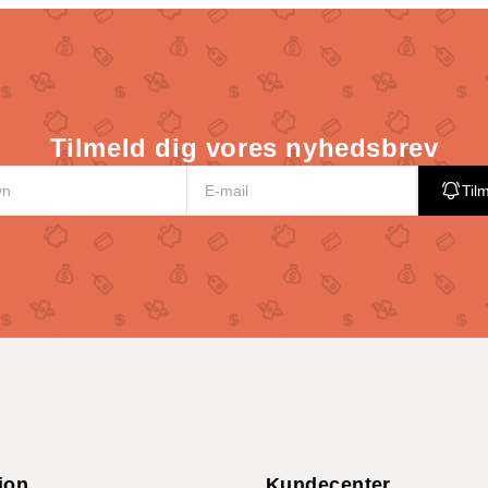
Tilmeld dig vores nyhedsbrev
Til
ion
Kundecenter