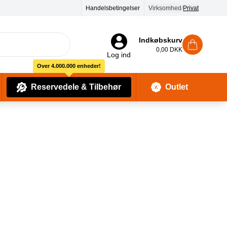
90 dages returret
Handelsbetingelser
Virksomhed
/
Privat
Indkøbskurv
0,00 DKK
Log ind
Over 4.000.000 enheder!
Reservedele & Tilbehør
Outlet
Baby Pleje & Sikkerhedsudstyr
Kropssæber & showergels