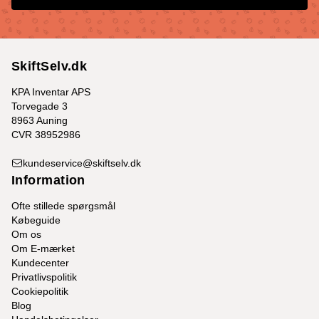
SkiftSelv.dk
KPA Inventar APS
Torvegade 3
8963 Auning
CVR 38952986
kundeservice@skiftselv.dk
Information
Ofte stillede spørgsmål
Købeguide
Om os
Om E-mærket
Kundecenter
Privatlivspolitik
Cookiepolitik
Blog