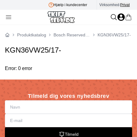
Hjælp i kundecenter
Virksomhed
/
Privat
E-mæ
Produktkatalog
Bosch Reservedele
KGN36VW25/17-
Forside
KGN36VW25/17-
Error: 0 error
Tilmeld dig vores nyhedsbrev
Tilmeld