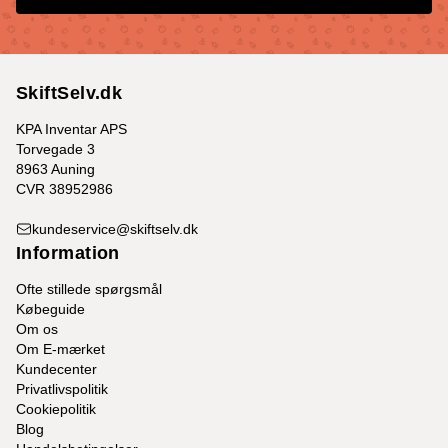
SkiftSelv.dk
KPA Inventar APS
Torvegade 3
8963 Auning
CVR 38952986
kundeservice@skiftselv.dk
Information
Ofte stillede spørgsmål
Købeguide
Om os
Om E-mærket
Kundecenter
Privatlivspolitik
Cookiepolitik
Blog