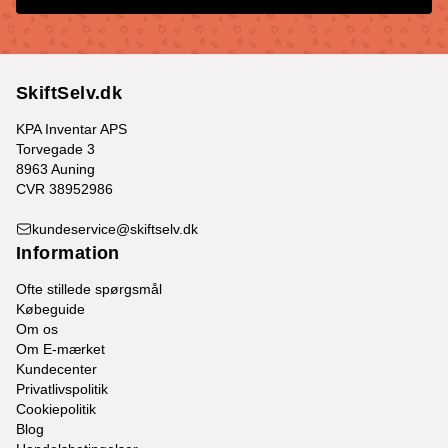
SkiftSelv.dk
KPA Inventar APS
Torvegade 3
8963 Auning
CVR 38952986
kundeservice@skiftselv.dk
Information
Ofte stillede spørgsmål
Købeguide
Om os
Om E-mærket
Kundecenter
Privatlivspolitik
Cookiepolitik
Blog