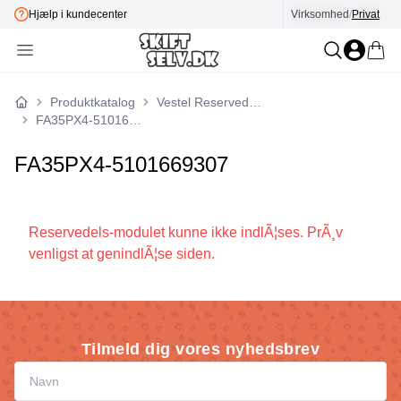
Hjælp i kundecenter
Virksomhed
/
Privat
Produktkatalog
Vestel Reservedele
Forside
FA35PX4-5101669307
FA35PX4-5101669307
Reservedels-modulet kunne ikke indlÃ¦ses. PrÃ¸v
venligst at genindlÃ¦se siden.
Tilmeld dig vores nyhedsbrev