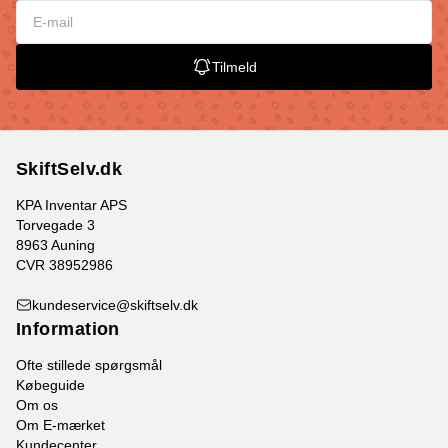
Tilmeld
SkiftSelv.dk
KPA Inventar APS
Torvegade 3
8963 Auning
CVR 38952986
kundeservice@skiftselv.dk
Information
Ofte stillede spørgsmål
Købeguide
Om os
Om E-mærket
Kundecenter