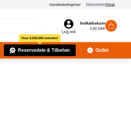
Handelsbetingelser
Virksomhed
/
Privat
Indkøbskurv
0,00 DKK
Log ind
Over 4.000.000 enheder!
Reservedele & Tilbehør
Outlet
Baby Pleje & Sikkerhedsudstyr
Kropssæber & showergels