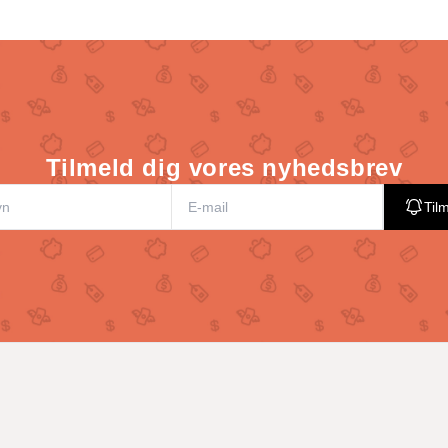
Tilmeld dig vores nyhedsbrev
Til