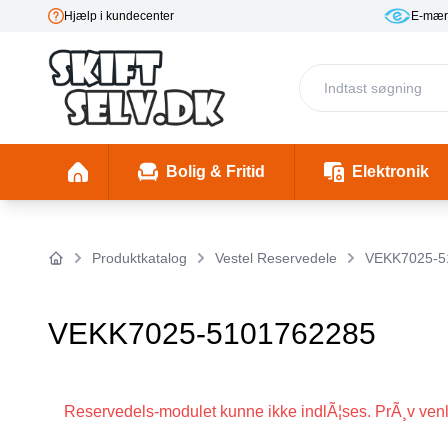
Hjælp i kundecenter
E-mær
Bolig & Fritid
Elektronik
Fester & Begivenheder
Toaster 1 (Skal mappes rigtigt)
Skønhed & Velvære
Insekter/ Skadedyrsbekæmpelse
Insektlamper & myggedræbere
Stimulering & Lystprodukter
El-Bil Ladebo
Filterkander
Helbre
Produktkatalog
Vestel Reservedele
VEKK7025-5
Forside
VEKK7025-5101762285
Reservedels-modulet kunne ikke indlÃ¦ses. PrÃ¸v venli