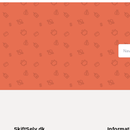
SkiftSelv.dk
Informat