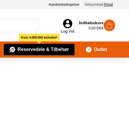
90 dages returret
Handelsbetingelser
Virksomhed
/
Privat
Indkøbskurv
0,00 DKK
Log ind
Over 4.000.000 enheder!
Reservedele & Tilbehør
Outlet
Baby Pleje & Sikkerhedsudstyr
Kropssæber & showergels