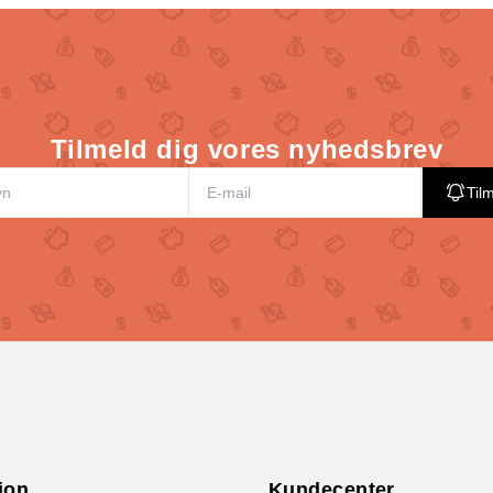
Tilmeld dig vores nyhedsbrev
Til
ion
Kundecenter