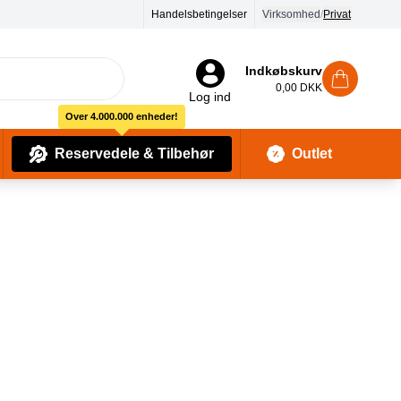
90 dages returret
Handelsbetingelser
Virksomhed
/
Privat
Indkøbskurv
0,00 DKK
Log ind
Over 4.000.000 enheder!
Reservedele & Tilbehør
Outlet
Baby Pleje & Sikkerhedsudstyr
Kropssæber & showergels