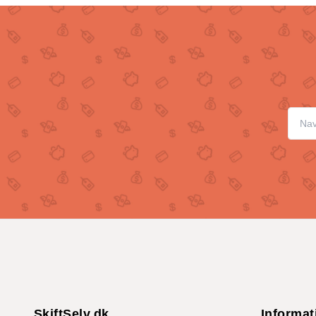
SkiftSelv.dk
Informat