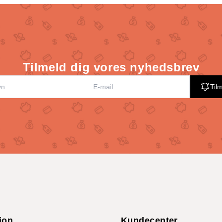
Tilmeld dig vores nyhedsbrev
Til
ion
Kundecenter