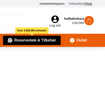
Handelsbetingelser
Virksomhed
/
Privat
Indkøbskurv
0,00 DKK
Log ind
Over 4.000.000 enheder!
Reservedele & Tilbehør
Outlet
Baby Pleje & Sikkerhedsudstyr
Kropssæber & showergels