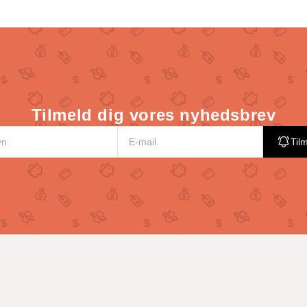
Tilmeld dig vores nyhedsbrev
Til