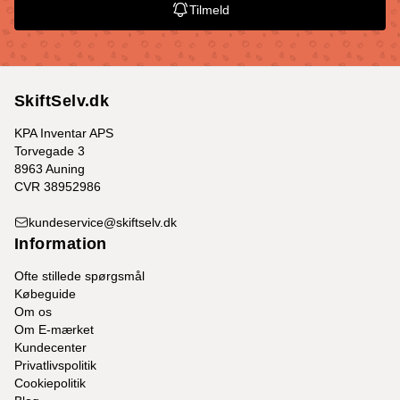
Tilmeld
SkiftSelv.dk
KPA Inventar APS
Torvegade 3
8963 Auning
CVR 38952986
kundeservice@skiftselv.dk
Information
Ofte stillede spørgsmål
Købeguide
Om os
Om E-mærket
Kundecenter
Privatlivspolitik
Cookiepolitik