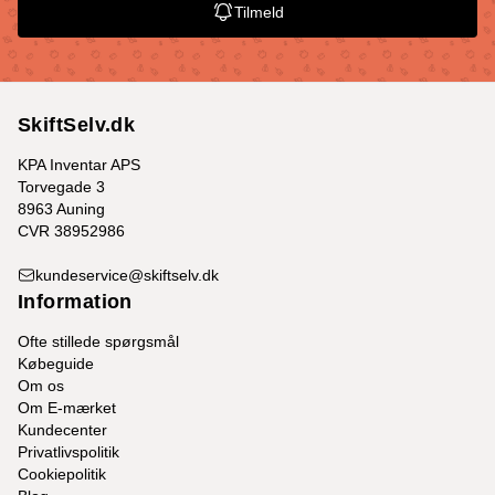
Tilmeld
SkiftSelv.dk
KPA Inventar APS
Torvegade 3
8963 Auning
CVR 38952986
kundeservice@skiftselv.dk
Information
Ofte stillede spørgsmål
Købeguide
Om os
Om E-mærket
Kundecenter
Privatlivspolitik
Cookiepolitik