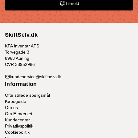
Tilmeld
SkiftSelv.dk
KPA Inventar APS
Torvegade 3
8963 Auning
CVR 38952986
kundeservice@skiftselv.dk
Information
Ofte stillede spørgsmål
Købeguide
Om os
Om E-mærket
Kundecenter
Privatlivspolitik
Cookiepolitik