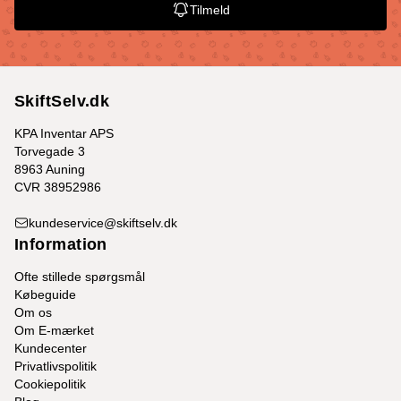
Tilmeld
SkiftSelv.dk
KPA Inventar APS
Torvegade 3
8963 Auning
CVR 38952986
kundeservice@skiftselv.dk
Information
Ofte stillede spørgsmål
Købeguide
Om os
Om E-mærket
Kundecenter
Privatlivspolitik
Cookiepolitik