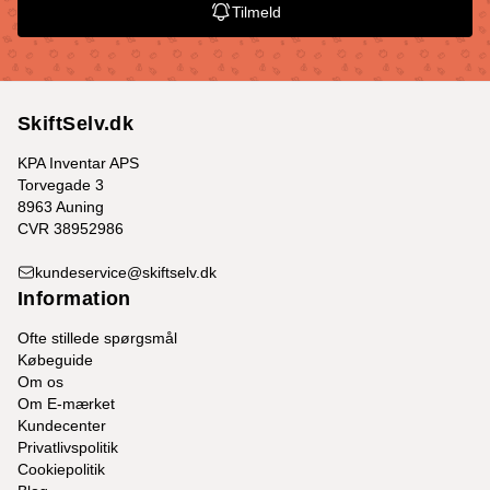
Tilmeld
SkiftSelv.dk
KPA Inventar APS
Torvegade 3
8963 Auning
CVR 38952986
kundeservice@skiftselv.dk
Information
Ofte stillede spørgsmål
Købeguide
Om os
Om E-mærket
Kundecenter
Privatlivspolitik
Cookiepolitik