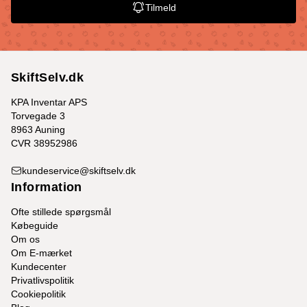
Tilmeld
SkiftSelv.dk
KPA Inventar APS
Torvegade 3
8963 Auning
CVR 38952986
kundeservice@skiftselv.dk
Information
Ofte stillede spørgsmål
Købeguide
Om os
Om E-mærket
Kundecenter
Privatlivspolitik
Cookiepolitik