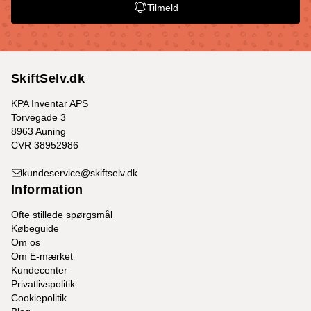
Tilmeld
SkiftSelv.dk
KPA Inventar APS
Torvegade 3
8963 Auning
CVR 38952986
kundeservice@skiftselv.dk
Information
Ofte stillede spørgsmål
Købeguide
Om os
Om E-mærket
Kundecenter
Privatlivspolitik
Cookiepolitik