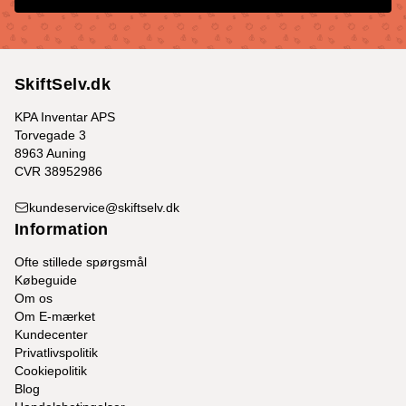
SkiftSelv.dk
KPA Inventar APS
Torvegade 3
8963 Auning
CVR 38952986
kundeservice@skiftselv.dk
Information
Ofte stillede spørgsmål
Købeguide
Om os
Om E-mærket
Kundecenter
Privatlivspolitik
Cookiepolitik
Blog