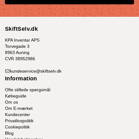
SkiftSelv.dk
KPA Inventar APS
Torvegade 3
8963 Auning
CVR 38952986
kundeservice@skiftselv.dk
Information
Ofte stillede spørgsmål
Købeguide
Om os
Om E-mærket
Kundecenter
Privatlivspolitik
Cookiepolitik
Blog