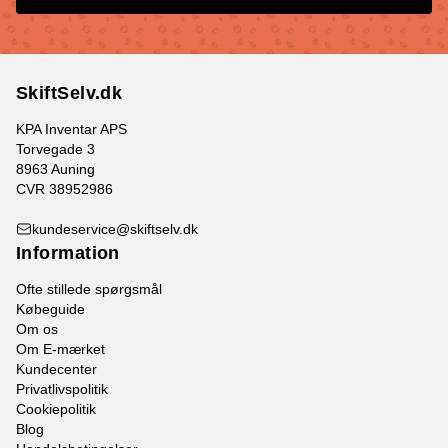
SkiftSelv.dk
KPA Inventar APS
Torvegade 3
8963 Auning
CVR 38952986
kundeservice@skiftselv.dk
Information
Ofte stillede spørgsmål
Købeguide
Om os
Om E-mærket
Kundecenter
Privatlivspolitik
Cookiepolitik
Blog