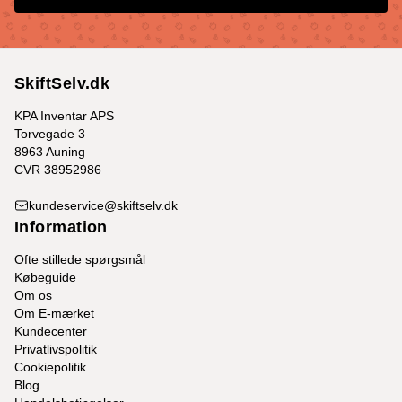
SkiftSelv.dk
KPA Inventar APS
Torvegade 3
8963 Auning
CVR 38952986
kundeservice@skiftselv.dk
Information
Ofte stillede spørgsmål
Købeguide
Om os
Om E-mærket
Kundecenter
Privatlivspolitik
Cookiepolitik
Blog