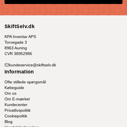
SkiftSelv.dk
KPA Inventar APS
Torvegade 3
8963 Auning
CVR 38952986
kundeservice@skiftselv.dk
Information
Ofte stillede spørgsmål
Købeguide
Om os
Om E-mærket
Kundecenter
Privatlivspolitik
Cookiepolitik
Blog