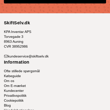
SkiftSelv.dk
KPA Inventar APS
Torvegade 3
8963 Auning
CVR 38952986
kundeservice@skiftselv.dk
Information
Ofte stillede spørgsmål
Købeguide
Om os
Om E-mærket
Kundecenter
Privatlivspolitik
Cookiepolitik
Blog