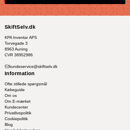
SkiftSelv.dk
KPA Inventar APS
Torvegade 3
8963 Auning
CVR 38952986
kundeservice@skiftselv.dk
Information
Ofte stillede spørgsmål
Købeguide
Om os
Om E-mærket
Kundecenter
Privatlivspolitik
Cookiepolitik
Blog