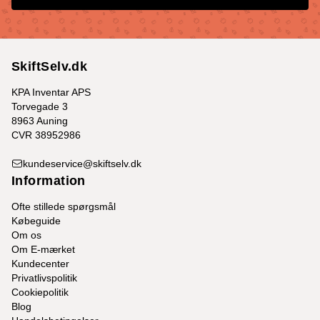
SkiftSelv.dk
KPA Inventar APS
Torvegade 3
8963 Auning
CVR 38952986
kundeservice@skiftselv.dk
Information
Ofte stillede spørgsmål
Købeguide
Om os
Om E-mærket
Kundecenter
Privatlivspolitik
Cookiepolitik
Blog