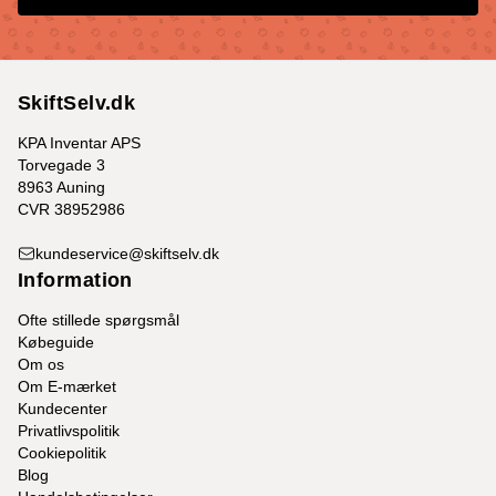
SkiftSelv.dk
KPA Inventar APS
Torvegade 3
8963 Auning
CVR 38952986
kundeservice@skiftselv.dk
Information
Ofte stillede spørgsmål
Købeguide
Om os
Om E-mærket
Kundecenter
Privatlivspolitik
Cookiepolitik
Blog