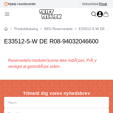
Hjælp i kundecenter
Virksomhed
/
Privat
Produktkatalog
AEG Reservedele
E33512-5-W DE R08-94032046600
Forside
E33512-5-W DE R08-94032046600
Reservedels-modulet kunne ikke indlÃ¦ses. PrÃ¸v
venligst at genindlÃ¦se siden.
Tilmeld dig vores nyhedsbrev