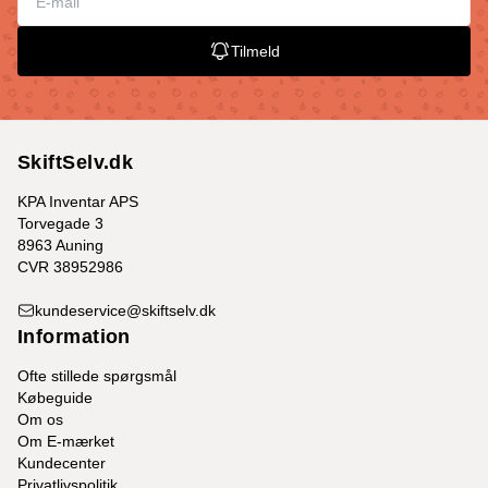
Tilmeld
SkiftSelv.dk
KPA Inventar APS
Torvegade 3
8963 Auning
CVR 38952986
kundeservice@skiftselv.dk
Information
Ofte stillede spørgsmål
Købeguide
Om os
Om E-mærket
Kundecenter
Privatlivspolitik