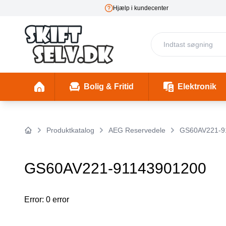
Hjælp i kundecenter
E-m
Bolig & Fritid
Elektronik
Fester & Begivenheder
Toaster 1 (Skal mappes rigtigt)
Skønhed & Velvære
Insekter/ Skadedyrsbekæmpelse
Insektlamper & myggedræbere
Stimulering & Lystprodukter
El-Bil Ladebo
Filterkander
Helbre
Produktkatalog
AEG Reservedele
GS60AV221-9
Forside
GS60AV221-91143901200
Error: 0 error