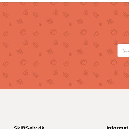
SkiftSelv.dk
Informat