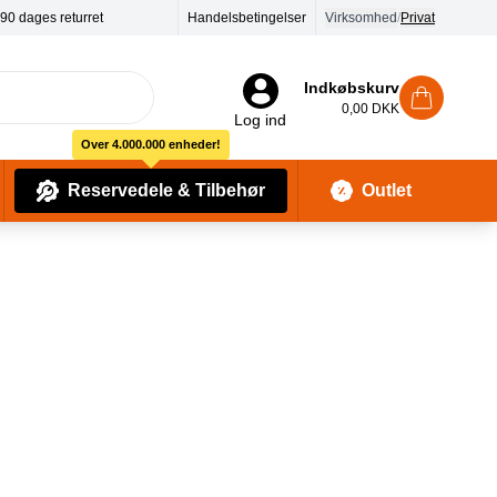
Handelsbetingelser
Virksomhed
/
Privat
Indkøbskurv
0,00 DKK
Log ind
Over 4.000.000 enheder!
Reservedele & Tilbehør
Outlet
Baby Pleje & Sikkerhedsudstyr
Kropssæber & showergels