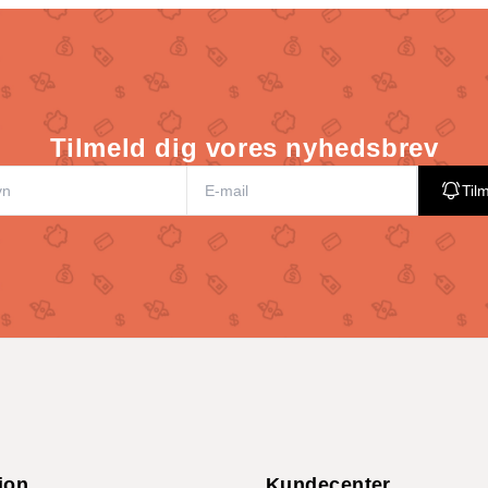
Tilmeld dig vores nyhedsbrev
Til
ion
Kundecenter