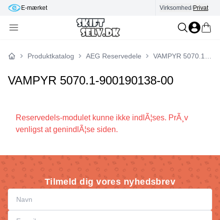
E-mærket
Virksomhed
/
Privat
Produktkatalog
AEG Reservedele
VAMPYR 5070.1-900190138-00
Forside
VAMPYR 5070.1-900190138-00
Reservedels-modulet kunne ikke indlÃ¦ses. PrÃ¸v
venligst at genindlÃ¦se siden.
Tilmeld dig vores nyhedsbrev