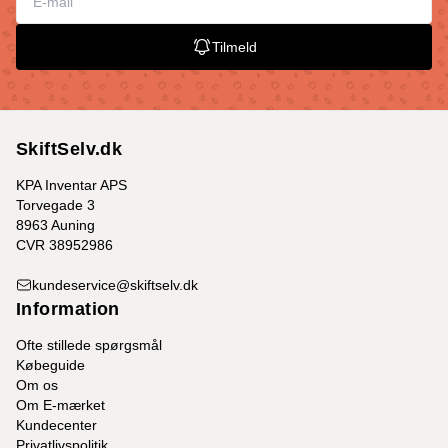
Tilmeld
SkiftSelv.dk
KPA Inventar APS
Torvegade 3
8963 Auning
CVR 38952986
kundeservice@skiftselv.dk
Information
Ofte stillede spørgsmål
Købeguide
Om os
Om E-mærket
Kundecenter
Privatlivspolitik