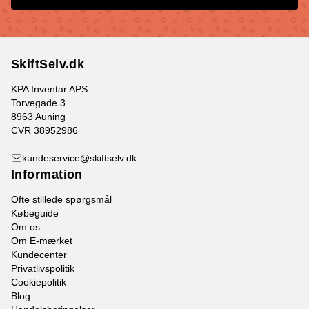
SkiftSelv.dk
KPA Inventar APS
Torvegade 3
8963 Auning
CVR 38952986
kundeservice@skiftselv.dk
Information
Ofte stillede spørgsmål
Købeguide
Om os
Om E-mærket
Kundecenter
Privatlivspolitik
Cookiepolitik
Blog