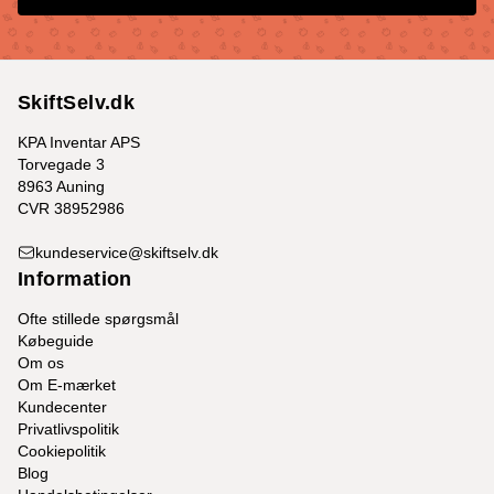
SkiftSelv.dk
KPA Inventar APS
Torvegade 3
8963 Auning
CVR 38952986
kundeservice@skiftselv.dk
Information
Ofte stillede spørgsmål
Købeguide
Om os
Om E-mærket
Kundecenter
Privatlivspolitik
Cookiepolitik
Blog