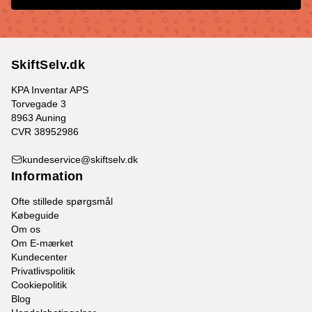
SkiftSelv.dk
KPA Inventar APS
Torvegade 3
8963 Auning
CVR 38952986
kundeservice@skiftselv.dk
Information
Ofte stillede spørgsmål
Købeguide
Om os
Om E-mærket
Kundecenter
Privatlivspolitik
Cookiepolitik
Blog