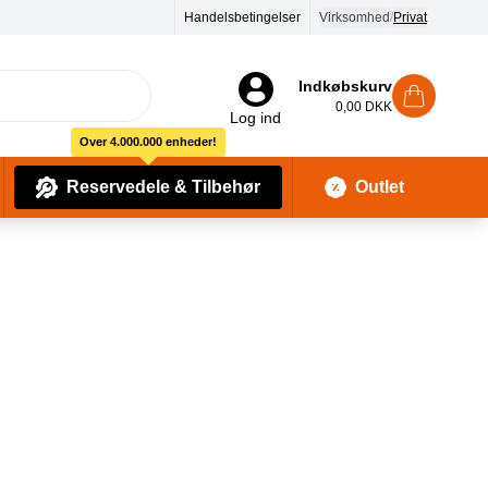
Handelsbetingelser
Virksomhed
/
Privat
Indkøbskurv
0,00 DKK
Log ind
Over 4.000.000 enheder!
Reservedele & Tilbehør
Outlet
Baby Pleje & Sikkerhedsudstyr
Kropssæber & showergels