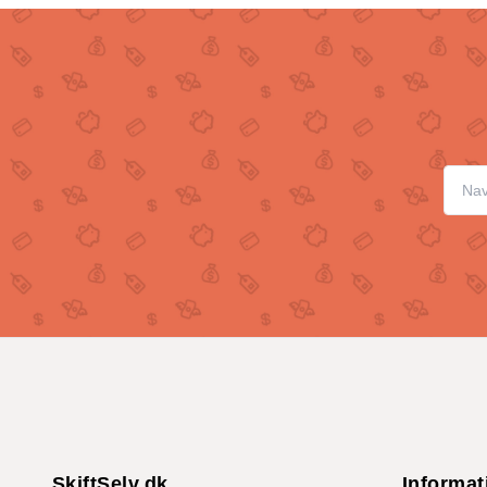
SkiftSelv.dk
Informat