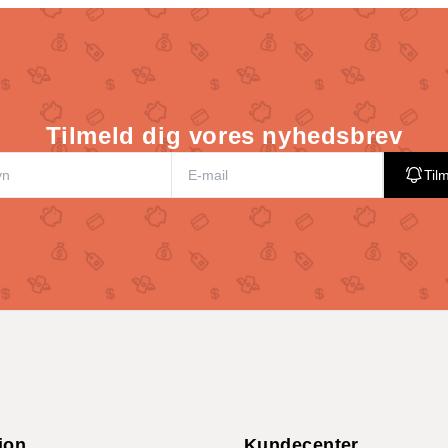
Tilmeld dig vores nyhedsbrev
Til
ion
Kundecenter