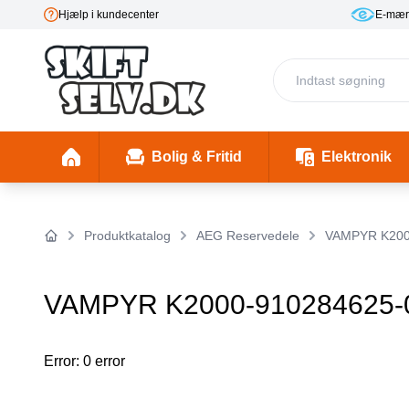
Hjælp i kundecenter
E-mær
Bolig & Fritid
Elektronik
Fester & Begivenheder
Toaster 1 (Skal mappes rigtigt)
Skønhed & Velvære
Insekter/ Skadedyrsbekæmpelse
Insektlamper & myggedræbere
Stimulering & Lystprodukter
El-Bil Ladebo
Filterkander
Helbre
Produktkatalog
AEG Reservedele
VAMPYR K200
Forside
VAMPYR K2000-910284625-
Error: 0 error