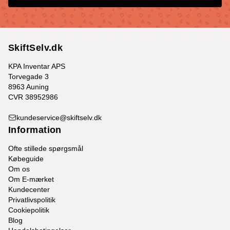
SkiftSelv.dk
KPA Inventar APS
Torvegade 3
8963 Auning
CVR 38952986
kundeservice@skiftselv.dk
Information
Ofte stillede spørgsmål
Købeguide
Om os
Om E-mærket
Kundecenter
Privatlivspolitik
Cookiepolitik
Blog