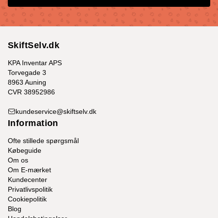
SkiftSelv.dk
KPA Inventar APS
Torvegade 3
8963 Auning
CVR 38952986
kundeservice@skiftselv.dk
Information
Ofte stillede spørgsmål
Købeguide
Om os
Om E-mærket
Kundecenter
Privatlivspolitik
Cookiepolitik
Blog