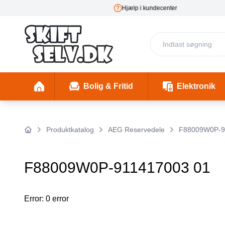
Hjælp i kundecenter
E-m
Bolig & Fritid
Elektronik
Fester & Begivenheder
Toaster 1 (Skal mappes rigtigt)
Skønhed & Velvære
Insekter/ Skadedyrsbekæmpelse
Insektlamper & myggedræbere
Stimulering & Lystprodukter
El-Bil Ladebo
Filterkander
Helbre
Produktkatalog
AEG Reservedele
F88009W0P-9
Forside
F88009W0P-911417003 01
Error: 0 error