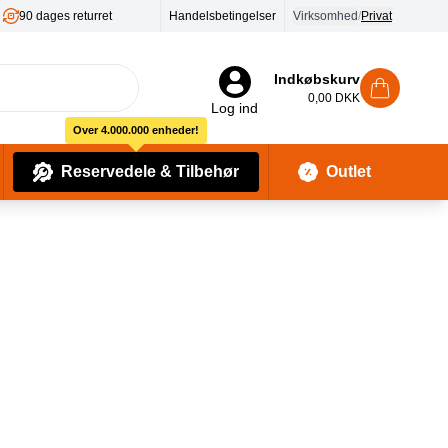
Handelsbetingelser
Virksomhed
/
Privat
Indkøbskurv
0,00 DKK
Log ind
Over 4.000.000 enheder!
Reservedele & Tilbehør
Outlet
Baby Pleje & Sikkerhedsudstyr
Kropssæber & showergels