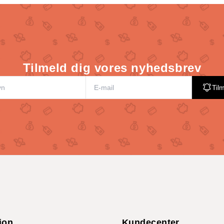
Tilmeld dig vores nyhedsbrev
Til
ion
Kundecenter