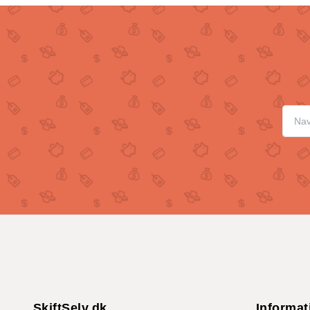
SkiftSelv.dk
Informat