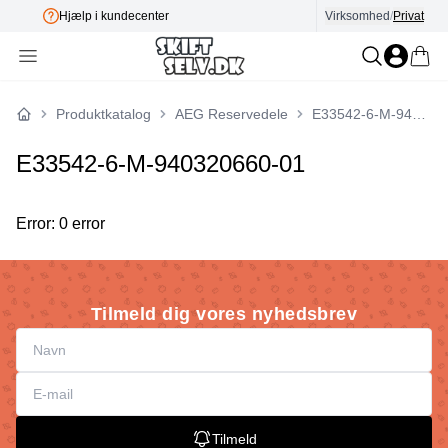
Hjælp i kundecenter
Virksomhed
E-mærket
/
Privat
Produktkatalog
AEG Reservedele
E33542-6-M-940320660-01
Forside
E33542-6-M-940320660-01
Error: 0 error
Tilmeld dig vores nyhedsbrev
Tilmeld