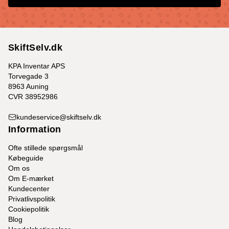
SkiftSelv.dk
KPA Inventar APS
Torvegade 3
8963 Auning
CVR 38952986
kundeservice@skiftselv.dk
Information
Ofte stillede spørgsmål
Købeguide
Om os
Om E-mærket
Kundecenter
Privatlivspolitik
Cookiepolitik
Blog