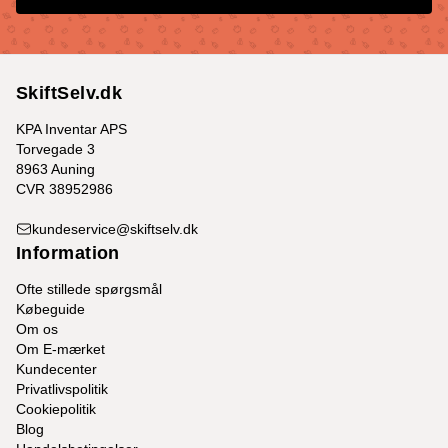
SkiftSelv.dk
KPA Inventar APS
Torvegade 3
8963 Auning
CVR 38952986
kundeservice@skiftselv.dk
Information
Ofte stillede spørgsmål
Købeguide
Om os
Om E-mærket
Kundecenter
Privatlivspolitik
Cookiepolitik
Blog