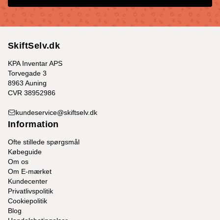
SkiftSelv.dk
KPA Inventar APS
Torvegade 3
8963 Auning
CVR 38952986
kundeservice@skiftselv.dk
Information
Ofte stillede spørgsmål
Købeguide
Om os
Om E-mærket
Kundecenter
Privatlivspolitik
Cookiepolitik
Blog