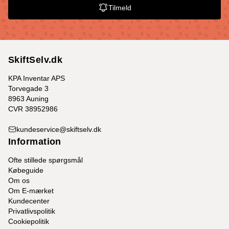
Tilmeld
SkiftSelv.dk
KPA Inventar APS
Torvegade 3
8963 Auning
CVR 38952986
kundeservice@skiftselv.dk
Information
Ofte stillede spørgsmål
Købeguide
Om os
Om E-mærket
Kundecenter
Privatlivspolitik
Cookiepolitik