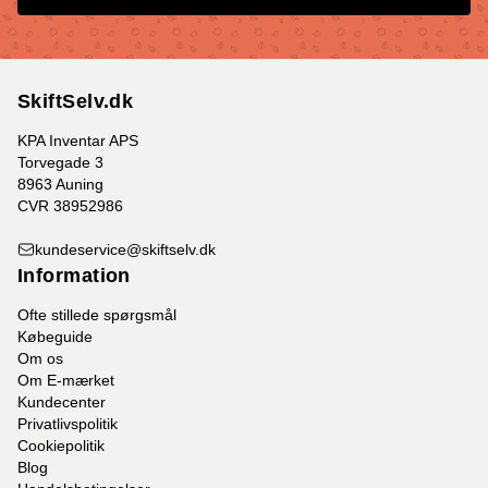
SkiftSelv.dk
KPA Inventar APS
Torvegade 3
8963 Auning
CVR 38952986
kundeservice@skiftselv.dk
Information
Ofte stillede spørgsmål
Købeguide
Om os
Om E-mærket
Kundecenter
Privatlivspolitik
Cookiepolitik
Blog