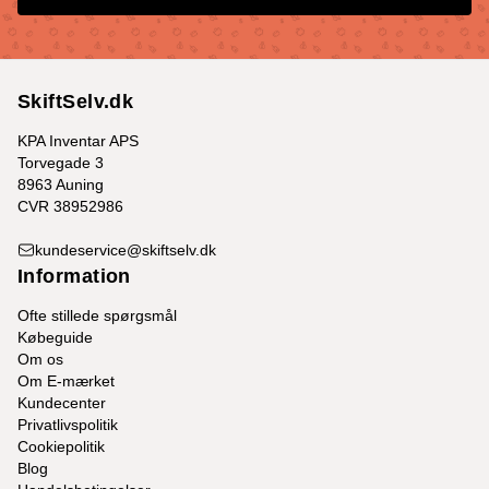
SkiftSelv.dk
KPA Inventar APS
Torvegade 3
8963 Auning
CVR 38952986
kundeservice@skiftselv.dk
Information
Ofte stillede spørgsmål
Købeguide
Om os
Om E-mærket
Kundecenter
Privatlivspolitik
Cookiepolitik
Blog