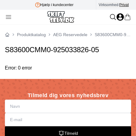
Hjælp i kundecenter
Virksomhed
/
Privat
E-mærket
Produktkatalog
AEG Reservedele
S83600CMM0-925033826-05
Forside
S83600CMM0-925033826-05
Error: 0 error
Tilmeld dig vores nyhedsbrev
Tilmeld