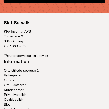
SkiftSelv.dk
KPA Inventar APS
Torvegade 3
8963 Auning
CVR 38952986
kundeservice@skiftselv.dk
Information
Ofte stillede spørgsmål
Købeguide
Om os
Om E-mærket
Kundecenter
Privatlivspolitik
Cookiepolitik
Blog