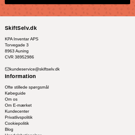
SkiftSelv.dk
KPA Inventar APS
Torvegade 3
8963 Auning
CVR 38952986
kundeservice@skiftselv.dk
Information
Ofte stillede spørgsmål
Købeguide
Om os
Om E-mærket
Kundecenter
Privatlivspolitik
Cookiepolitik
Blog