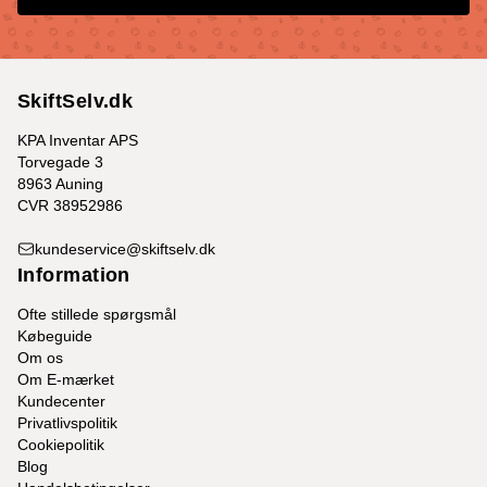
SkiftSelv.dk
KPA Inventar APS
Torvegade 3
8963 Auning
CVR 38952986
kundeservice@skiftselv.dk
Information
Ofte stillede spørgsmål
Købeguide
Om os
Om E-mærket
Kundecenter
Privatlivspolitik
Cookiepolitik
Blog