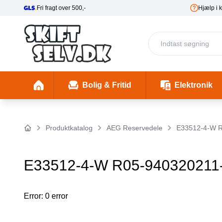
Hjælp i kundecenter
Bolig & Fritid
Elektronik
Fester & Begivenheder
Toaster 1 (Skal mappes rigtigt)
Skønhed & Velvære
Insekter/ Skadedyrsbekæmpelse
Insektlamper & myggedræbere
Stimulering & Lystprodukter
El-Bil Ladebo
Filterkander
Helbre
Produktkatalog
AEG Reservedele
E33512-4-W R
Forside
E33512-4-W R05-940320211
Error: 0 error