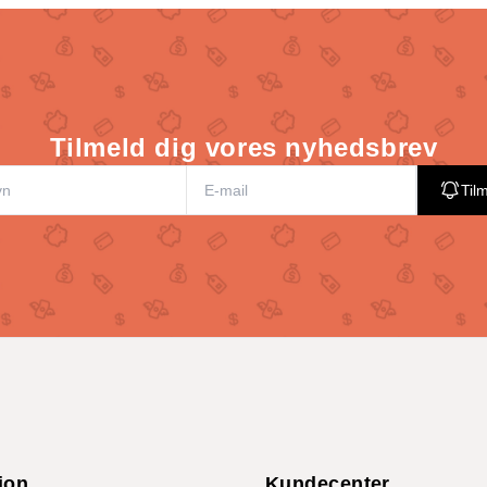
Tilmeld dig vores nyhedsbrev
Til
ion
Kundecenter