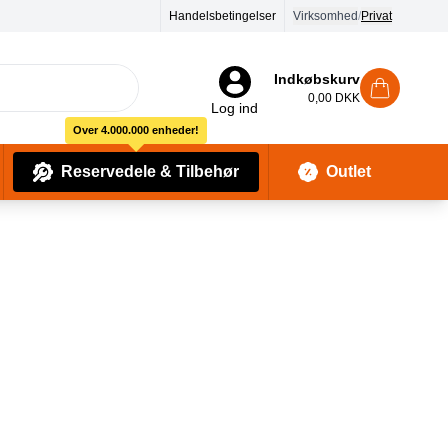
dages returret
Handelsbetingelser
Virksomhed
/
Privat
Indkøbskurv
0,00 DKK
Log ind
Over 4.000.000 enheder!
Reservedele & Tilbehør
Outlet
Baby Pleje & Sikkerhedsudstyr
Kropssæber & showergels