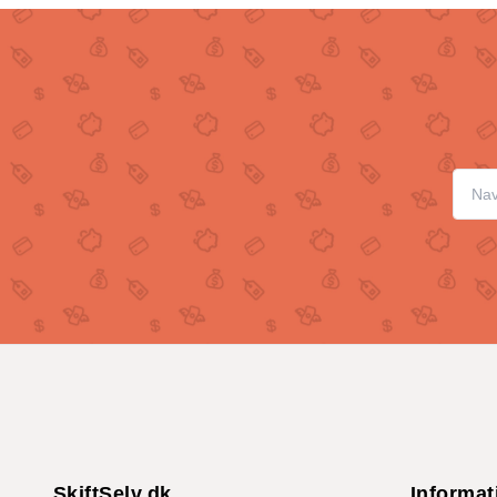
SkiftSelv.dk
Informat